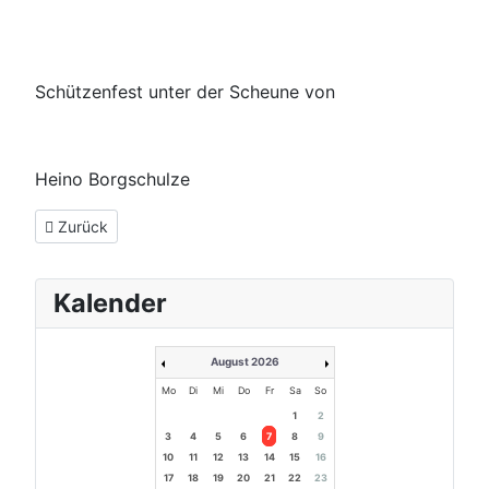
Schützenfest unter der Scheune von
Heino Borgschulze
Vorheriger Beitrag: Satzung vom 01.02.2020
Zurück
Kalender
August 2026
Mo
Di
Mi
Do
Fr
Sa
So
1
2
3
4
5
6
7
8
9
10
11
12
13
14
15
16
17
18
19
20
21
22
23